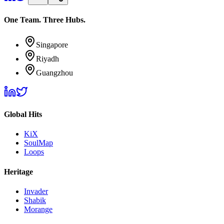
One Team. Three Hubs.
Singapore
Riyadh
Guangzhou
Global Hits
KiX
SoulMap
Loops
Heritage
Invader
Shabik
Morange