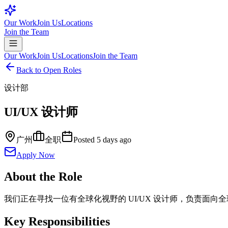
Our Work
Join Us
Locations
Join the Team
Our Work
Join Us
Locations
Join the Team
Back to Open Roles
设计部
UI/UX 设计师
广州
全职
Posted
5 days ago
Apply Now
About the Role
我们正在寻找一位有全球化视野的 UI/UX 设计师，负责面
Key Responsibilities