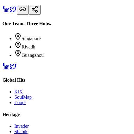
One Team. Three Hubs.
Singapore
Riyadh
Guangzhou
Global Hits
KiX
SoulMap
Loops
Heritage
Invader
Shabik